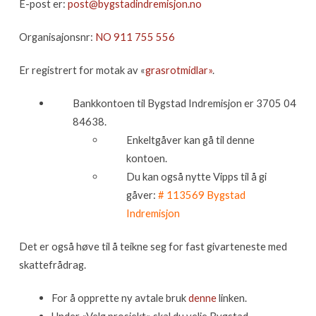
E-post er:
post@bygstadindremisjon.no
Organisajonsnr:
NO 911 755 556
Er registrert for motak av «
grasrotmidlar»
.
Bankkontoen til Bygstad Indremisjon er 3705 04
84638.
Enkeltgåver kan gå til denne
kontoen.
Du kan også nytte Vipps til å gi
gåver:
# 113569 Bygstad
Indremisjon
Det er også høve til å teikne seg for fast givarteneste med
skattefrådrag.
For å opprette ny avtale bruk
denne
linken.
Under «Velg prosjekt» skal du velje Bygstad