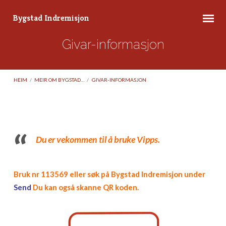
Bygstad Indremisjon
Givar-informasjon
HEIM
/
MEIR OM BYGSTAD…
/
GIVAR-INFORMASJON
Du er vekommen til å bruke Vipps.
Givar-
informasjon
Bruk nr 113569 eller søk på Bygstad Indremisjon under
Send
Du kan også skanne QR koden.