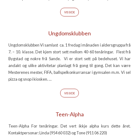
VIS SIDE
Ungdomsklubben
Ungdomsklubben Vi samlast ca. 1 fredag i månaden i aldersgruppa frå
7. – 10. klasse. Det kjem stort sett mellom 40-60 tenåringar. Flest frå
Bygstad og nokre frå Sande. Vi er stort sett på bedehuset. Vi har
andakt og ulike aktivitetar planlagt frå gong til gong. Det kan være
Mesterenes mester, FIFA, ballspelkonkurransar i gymsalen m.m. Vi sel
pizza og snop i kiosken. …
VIS SIDE
Teen-Alpha
Teen-Alpha For tenåringar. Det vert ikkje alpha kurs dette året.
Kontaktpersonar: Linda (954 60 032) og Tone (911 06 220)