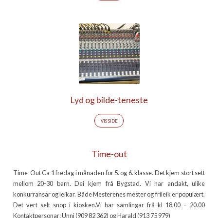
Lyd og bilde-teneste
VIS SIDE
Time-out
Time-Out Ca 1 fredag i månaden for 5. og 6. klasse. Det kjem stort sett
mellom 20-30 barn. Dei kjem frå Bygstad. Vi har andakt, ulike
konkurransar og leikar. Både Mesterenes mester og frileik er populært.
Det vert selt snop i kiosken.Vi har samlingar frå kl 18.00 – 20.00
Kontaktpersonar: Unni (909 82 362) og Harald (913 75 979)