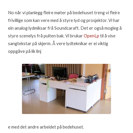
No når vi planlegg fleire møter på bedehuset treng vi fleire
frivillige som kan vere med å styre lyd og prosjektor. Vi har
ein analog lydmiksar frå Soundcaraft. Det er også mogleg å
styre scenelys frå pulten bak. Vi brukar
OpenLp
til å vise
sangtekstar på skjerm. Å vere lydteknikar er ei viktig
oppgåve på lik linj
e med det andre arbeidet på bedehuset.