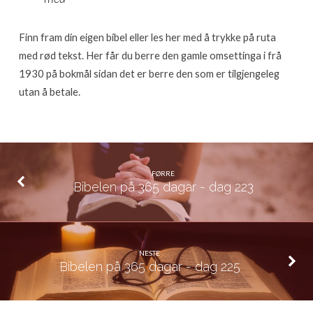
224
Finn fram din eigen bibel eller les her med å trykke på ruta
med rød tekst. Her får du berre den gamle omsettinga i frå
1930 på bokmål sidan det er berre den som er tilgjengeleg
utan å betale.
FØRRE
Bibelen på 365 dagar - dag 223
NESTE
Bibelen på 365 dagar - dag 225