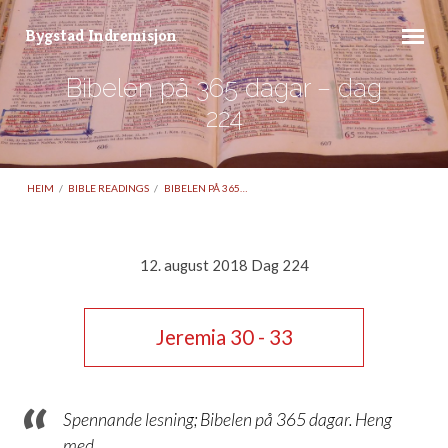
Bygstad Indremisjon
Bibelen på 365 dagar – dag
224
HEIM
/
BIBLE READINGS
/
BIBELEN PÅ 365…
12. august 2018 Dag 224
Bibelen
på
Jeremia 30 - 33
365
dagar
–
Spennande lesning; Bibelen på 365 dagar. Heng
dag
med