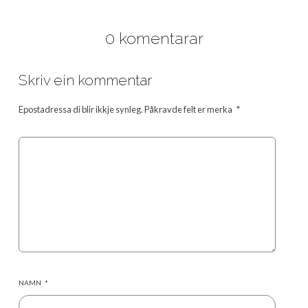
0 komentarar
Skriv ein kommentar
Epostadressa di blir ikkje synleg.
Påkravde felt er merka
*
NAMN
*