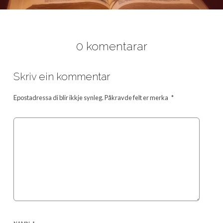
0 komentarar
Skriv ein kommentar
Epostadressa di blir ikkje synleg.
Påkravde felt er merka
*