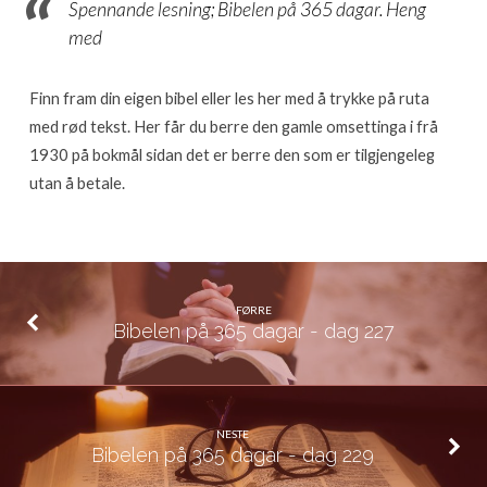
228
Spennande lesning; Bibelen på 365 dagar. Heng
med
Finn fram din eigen bibel eller les her med å trykke på ruta
med rød tekst. Her får du berre den gamle omsettinga i frå
1930 på bokmål sidan det er berre den som er tilgjengeleg
utan å betale.
FØRRE
Bibelen på 365 dagar - dag 227
NESTE
Bibelen på 365 dagar - dag 229