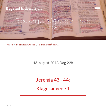
Bygstad Indremisjon
Bibelen på 365 dagar – dag
228
HEIM
/
BIBLE READINGS
/
BIBELEN PÅ 365…
16. august 2018 Dag 228
Bibelen
på
Jeremia 43 - 44;
365
dagar
Klagesangene 1
–
dag