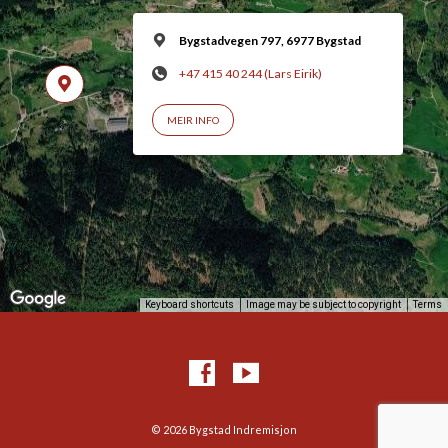
Bygstadvegen 797, 6977 Bygstad
+47 415 40 244 (Lars Eirik)
MEIR INFO
Keyboard shortcuts
Image may be subject to copyright
Terms
© 2026 Bygstad Indremisjon