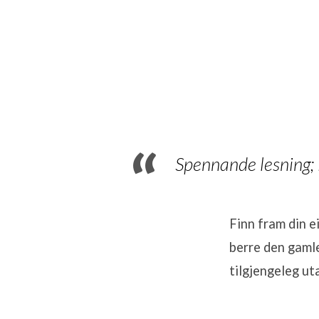
Bibele
på
365
Spennande lesning;
dagar
–
Finn fram din e
berre den gamle
dag
tilgjengeleg ut
339