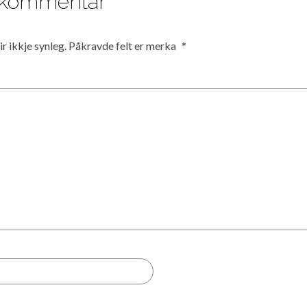
n kommentar
r ikkje synleg.
Påkravde felt er merka
*