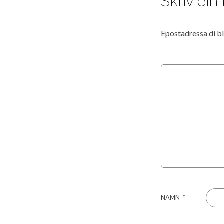
Skriv ei
Epostadressa di bli
NAMN
*