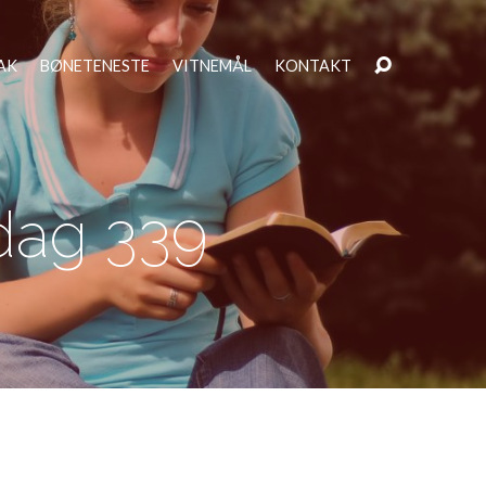
AK
BØNETENESTE
VITNEMÅL
KONTAKT
dag 339