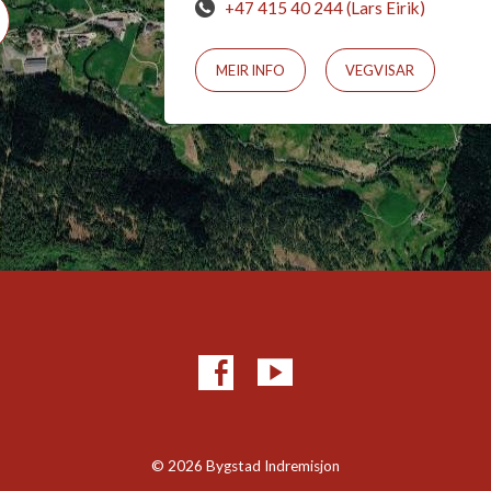
+47 415 40 244 (Lars Eirik)
MEIR INFO
VEGVISAR
© 2026 Bygstad Indremisjon