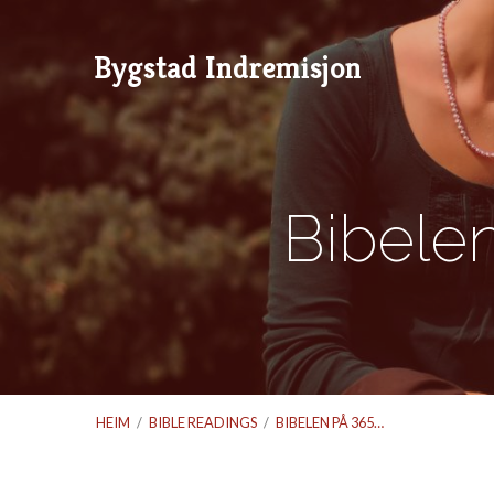
Bygstad Indremisjon
Bibele
HEIM
/
BIBLE READINGS
/
BIBELEN PÅ 365…