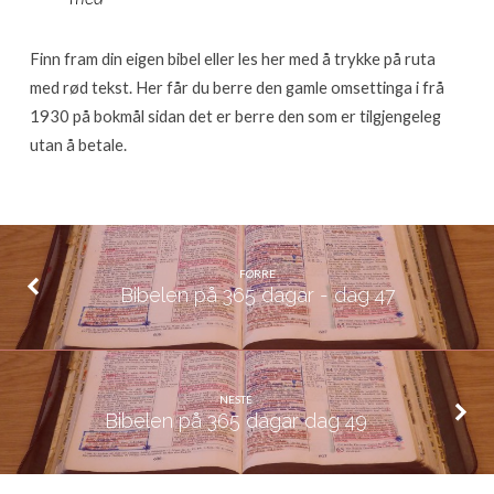
48
Finn fram din eigen bibel eller les her med å trykke på ruta
med rød tekst. Her får du berre den gamle omsettinga i frå
1930 på bokmål sidan det er berre den som er tilgjengeleg
utan å betale.
FØRRE
Bibelen på 365 dagar - dag 47
NESTE
Bibelen på 365 dagar dag 49