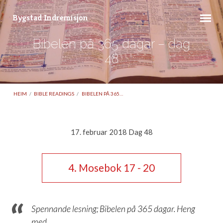
Bygstad Indremisjon
Bibelen på 365 dagar – dag
48
HEIM
/
BIBLE READINGS
/
BIBELEN PÅ 365…
17. februar 2018 Dag 48
Bibelen
på
4. Mosebok 17 - 20
365
dagar
–
Spennande lesning; Bibelen på 365 dagar. Heng
dag
med