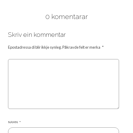
0 komentarar
Skriv ein kommentar
Epostadressa di blir ikkje synleg.
Påkravde felt er merka
*
NAMN
*