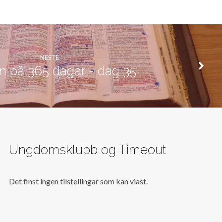
NESTE
n på 365 dagar - dag 35
Ungdomsklubb og Timeout
Det finst ingen tilstellingar som kan viast.