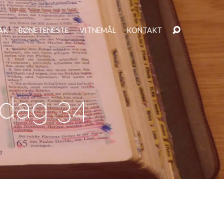
AK
BØNETENESTE
VITNEMÅL
KONTAKT
 dag 34