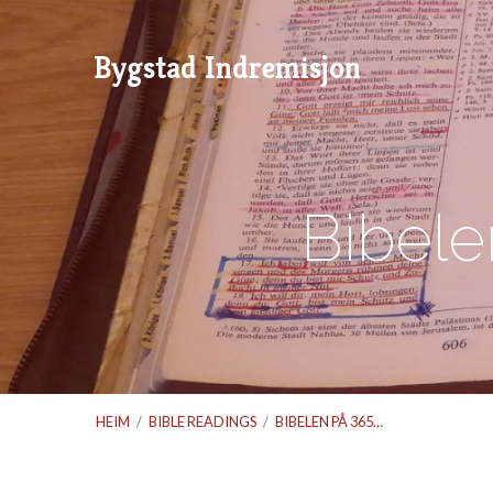
Bygstad Indremisjon
Bibele
HEIM
/
BIBLE READINGS
/
BIBELEN PÅ 365…