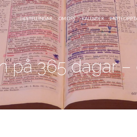
TILSTELLINGAR
OM OSS
KALENDER
MØTEOPPT
n på 365 dagar –