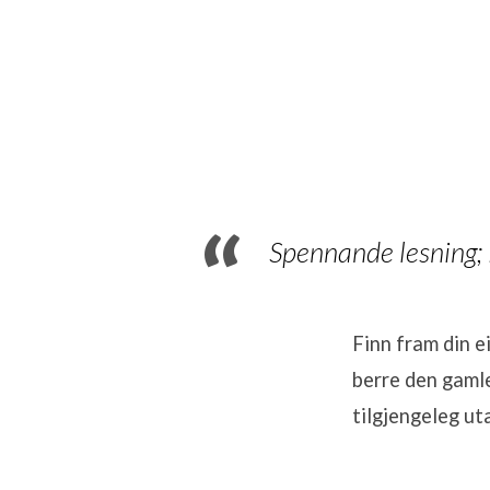
Bibele
på
365
Spennande lesning;
dagar
–
Finn fram din e
berre den gamle
dag
tilgjengeleg ut
34