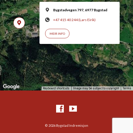
Bygstadvegen 797, 6977 Bygstad
+47 415 40 244 (Lars Eirik)
MEIR INFO
Keyboard shortcuts
Image may be subject to copyright
Terms
© 2026 Bygstad Indremisjon