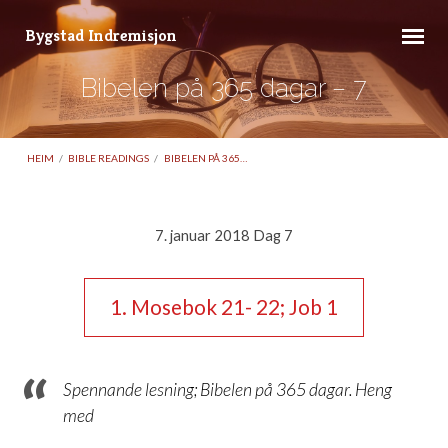
Bygstad Indremisjon
Bibelen på 365 dagar – 7
HEIM
/
BIBLE READINGS
/
BIBELEN PÅ 365…
7. januar 2018 Dag 7
Bibelen
på
1. Mosebok 21- 22; Job 1
365
dagar
–
Spennande lesning; Bibelen på 365 dagar. Heng
7
med