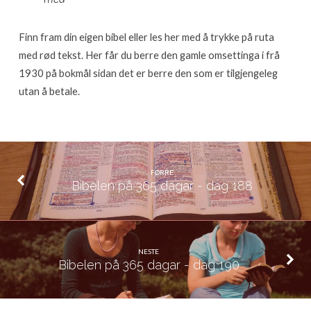
Finn fram din eigen bibel eller les her med å trykke på ruta
med rød tekst. Her får du berre den gamle omsettinga i frå
1930 på bokmål sidan det er berre den som er tilgjengeleg
utan å betale.
FØRRE
Bibelen på 365 dagar - dag 188
NESTE
Bibelen på 365 dagar - dag 190