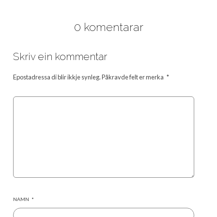
0 komentarar
Skriv ein kommentar
Epostadressa di blir ikkje synleg.
Påkravde felt er merka
*
NAMN
*