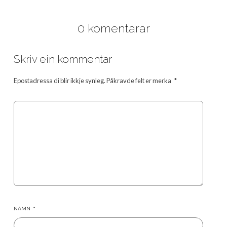
0 komentarar
Skriv ein kommentar
Epostadressa di blir ikkje synleg.
Påkravde felt er merka
*
NAMN
*