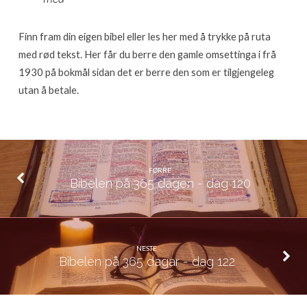
121
Finn fram din eigen bibel eller les her med å trykke på ruta
med rød tekst. Her får du berre den gamle omsettinga i frå
1930 på bokmål sidan det er berre den som er tilgjengeleg
utan å betale.
FØRRE
Bibelen på 365 dagen - dag 120
NESTE
Bibelen på 365 dagar - dag 122