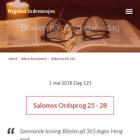
Bygstad Indremisjon
Bibelen på 365 dagar – dag
121
HEIM
/
BIBLE READINGS
/
BIBELEN PÅ 365…
1. mai 2018 Dag 121
Bibelen
på
Salomos Ordsprog 25 - 28
365
dagar
–
Spennande lesning; Bibelen på 365 dagar. Heng
dag
med