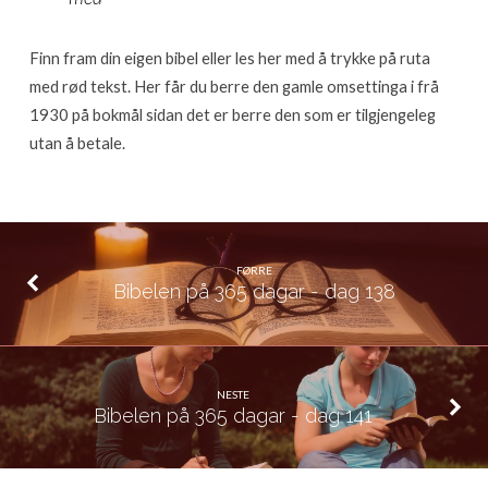
140
Finn fram din eigen bibel eller les her med å trykke på ruta
med rød tekst. Her får du berre den gamle omsettinga i frå
1930 på bokmål sidan det er berre den som er tilgjengeleg
utan å betale.
FØRRE
Bibelen på 365 dagar - dag 138
NESTE
Bibelen på 365 dagar - dag 141