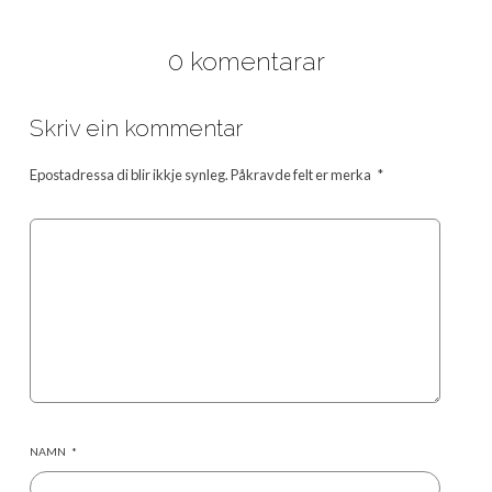
0 komentarar
Skriv ein kommentar
Epostadressa di blir ikkje synleg.
Påkravde felt er merka
*
NAMN
*