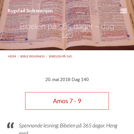
Bygstad Indremisjon
Bibelen på 365 dagar – dag
140
HEIM
/
BIBLE READINGS
/
BIBELEN PÅ 365…
20. mai 2018 Dag 140
Bibelen
på
Amos 7 - 9
365
dagar
–
Spennande lesning; Bibelen på 365 dagar. Heng
dag
med