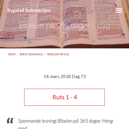
Bygstad Indremisjon
Bibelen på 365 dagar – dag
73
HEIM
/
BIBLE READINGS
/
BIBELEN PÅ 365…
14. mars 2018 Dag 73
Bibelen
på
Ruts 1 - 4
365
dagar
–
Spennande lesning; Bibelen på 365 dagar. Heng
dag
med