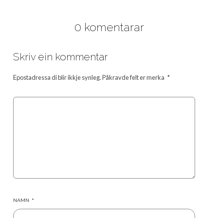
0 komentarar
Skriv ein kommentar
Epostadressa di blir ikkje synleg.
Påkravde felt er merka
*
NAMN
*