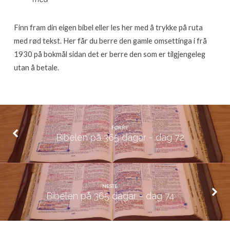
73
Finn fram din eigen bibel eller les her med å trykke på ruta
med rød tekst. Her får du berre den gamle omsettinga i frå
1930 på bokmål sidan det er berre den som er tilgjengeleg
utan å betale.
FØRRE
Bibelen på 365 dagar - dag 72
NESTE
Bibelen på 365 dagar - dag 74