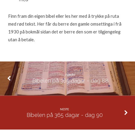
89
Finn fram din eigen bibel eller les her med å trykke på ruta
med rød tekst. Her får du berre den gamle omsettinga i frå
1930 på bokmål sidan det er berre den som er tilgjengeleg
utan å betale.
FØRRE
Bibelen på 365 dagar - dag 88
NESTE
Bibelen på 365 dagar - dag 90