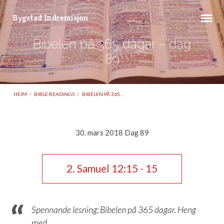
Bygstad Indremisjon
Bibelen på 365 dagar – dag
89
HEIM
/
BIBLE READINGS
/
BIBELEN PÅ 365…
30. mars 2018 Dag 89
Bibelen
på
2. Samuel 12:15 - 15
365
dagar
–
Spennande lesning; Bibelen på 365 dagar. Heng
dag
med