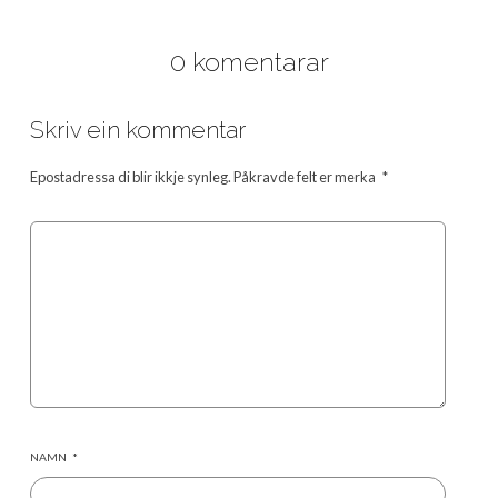
0 komentarar
Skriv ein kommentar
Epostadressa di blir ikkje synleg.
Påkravde felt er merka
*
NAMN
*