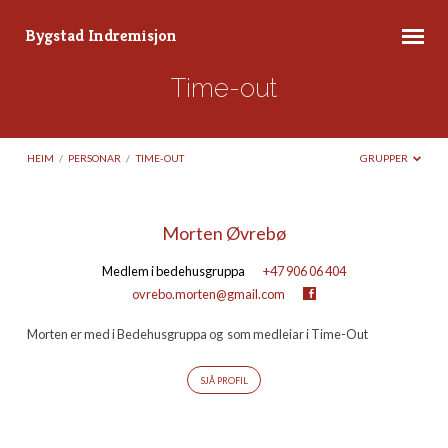
Bygstad Indremisjon
Time-out
HEIM
/
PERSONAR
/
TIME-OUT
GRUPPER
Time-
Morten Øvrebø
out
Medlem i bedehusgruppa
+47 906 06 404
ovrebo.morten@gmail.com
Morten er med i Bedehusgruppa og som medleiar i Time-Out
SJÅ PROFIL