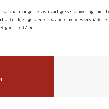
e som har mange ,delvis alvorlige sykdommer og som i ti
n bor forskjellige steder , på andre menneskers nåde . B
nn
et godt sted å bo .
er