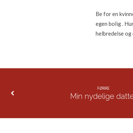
Be for en kvinn
egen bolig . Hu
Forbø
helbredelse og 
FØRRE
Min nydelige datt