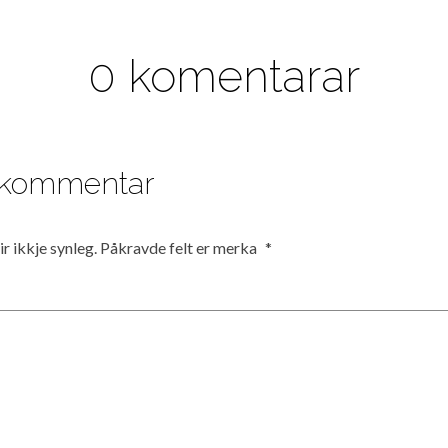
0 komentarar
n kommentar
r ikkje synleg.
Påkravde felt er merka
*