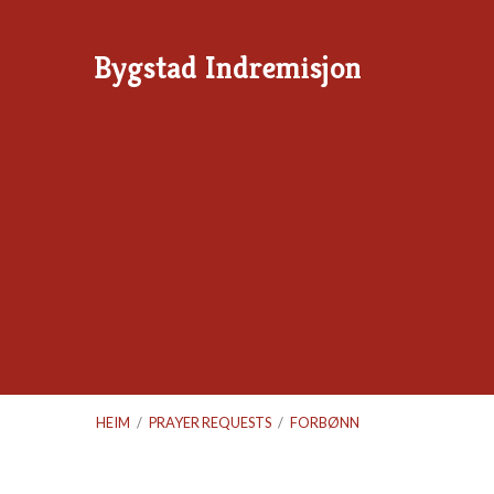
Bygstad Indremisjon
HEIM
/
PRAYER REQUESTS
/
FORBØNN