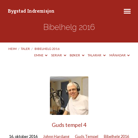
Bygstad Indremisjon
Bibelhelg 2016
HEIM
/
TALER
/
BIBELHELG 2016
EMNE
SERIAR
BØKER
TALARAR
MÅNADAR
Bibelhelg
2016
Guds tempel 4
16. oktober 2016
Johnn Hardang
Guds Tempel
Bibelhelg 2016