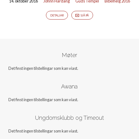
14. oktober 2016
Johnn Hardang
Guds Tempel
Bibelhelg 2016
DETALJAR
SJÅ PÅ
Møter
Det finst ingen tilstellingar som kan viast.
Awana
Det finst ingen tilstellingar som kan viast.
Ungdomsklubb og Timeout
Det finst ingen tilstellingar som kan viast.