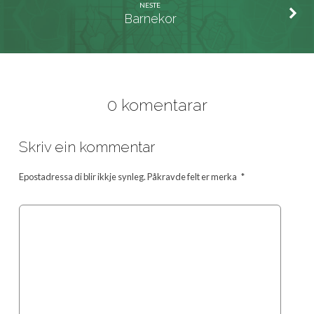
NESTE
Barnekor
0 komentarar
Skriv ein kommentar
Epostadressa di blir ikkje synleg.
Påkravde felt er merka
*