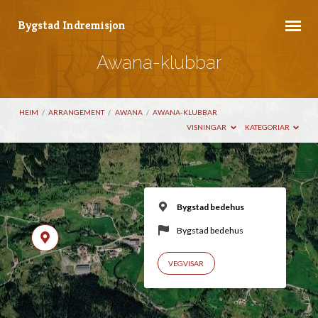
Bygstad Indremisjon
Awana-klubbar
HEIM
/
ARRANGEMENT
/
AWANA
/
AWANA-KLUBBAR
VISNINGAR
KATEGORIAR
Bygstad bedehus
Bygstad bedehus
VEGVISAR