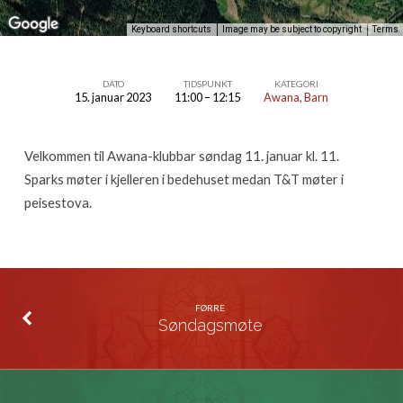
Keyboard shortcuts
Image may be subject to copyright
Terms
DATO
TIDSPUNKT
KATEGORI
15. januar 2023
11:00 – 12:15
Awana
,
Barn
Awana-
klubbar
Velkommen til Awana-klubbar søndag 11. januar kl. 11.
Sparks møter i kjelleren i bedehuset medan T&T møter i
peisestova.
FØRRE
Søndagsmøte