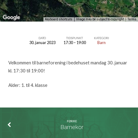
Keyboard shortcuts
Image may be subject to copyright
Terms
DATO
TIDSPUNKT
KATEGORI
30. januar 2023
17:30 – 19:00
Barn
Barneforening
–
Velkommen til barneforening i bedehuset mandag 30. januar
Syskenringen
kl. 17:30 til 19:00!
Alder: 1. til 4. klasse
FØRRE
Barnekor