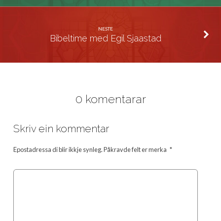
NESTE
Bibeltime med Egil Sjaastad
0 komentarar
Skriv ein kommentar
Epostadressa di blir ikkje synleg.
Påkravde felt er merka
*