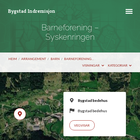
Bygstad Indremisjon
Barneforening –
Syskenringen
HEIM
/
ARRANGEMENT
/
BARN
/
BARNEFORENING…
VISNINGAR
KATEGORIAR
Bygstad bedehus
Bygstad bedehus
VEGVISAR