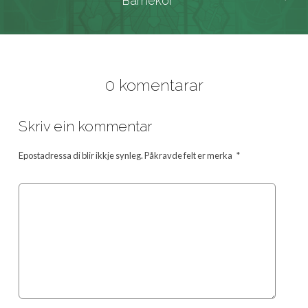
Barnekor
0 komentarar
Skriv ein kommentar
Epostadressa di blir ikkje synleg.
Påkravde felt er merka
*