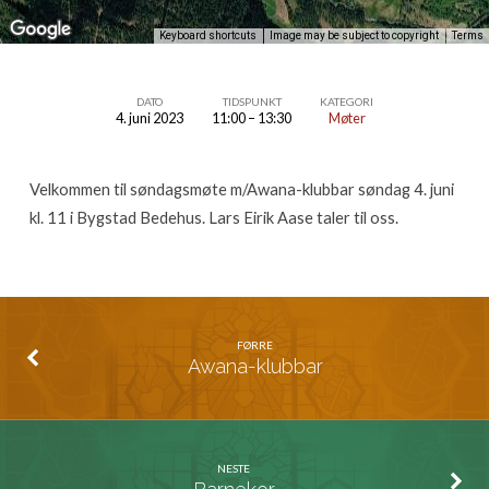
Keyboard shortcuts
Image may be subject to copyright
Terms
DATO
TIDSPUNKT
KATEGORI
4. juni 2023
11:00 – 13:30
Møter
Søndagsmøte
Velkommen til søndagsmøte m/Awana-klubbar søndag 4. juni
kl. 11 i Bygstad Bedehus. Lars Eirik Aase taler til oss.
FØRRE
Awana-klubbar
NESTE