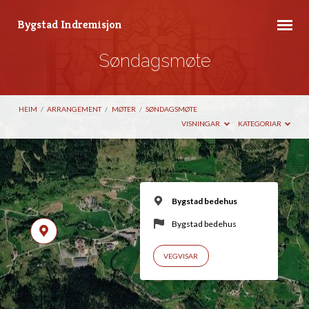
Bygstad Indremisjon
Søndagsmøte
HEIM
/
ARRANGEMENT
/
MØTER
/
SØNDAGSMØTE
VISNINGAR
KATEGORIAR
Bygstad bedehus
Bygstad bedehus
VEGVISAR