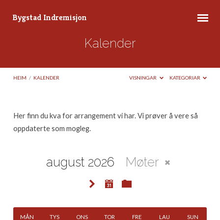
Bygstad Indremisjon
Kalender
HEIM
/
KALENDER
VISNINGAR
KATEGORIAR
Her finn du kva for arrangement vi har. Vi prøver å vere så
Kalender
oppdaterte som mogleg.
august 2026
Møter
MÅN
TYS
ONS
TOR
FRE
LAU
SUN