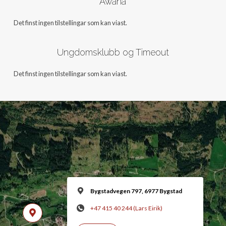
Awana
Det finst ingen tilstellingar som kan viast.
Ungdomsklubb og Timeout
Det finst ingen tilstellingar som kan viast.
Bygstadvegen 797, 6977 Bygstad
+47 415 40 244 (Lars Eirik)