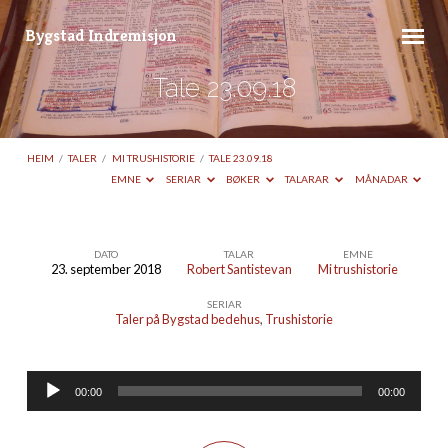
Bygstad Indremisjon
Tale 23.09.18
HEIM
/
TALER
/
MI TRUSHISTORIE
/
TALE 23.09.18
EMNE
SERIAR
BØKER
TALARAR
MÅNADAR
DATO
TALAR
EMNE
23. september 2018
Robert Santistevan
Mi trushistorie
Tale
SERIAR
23.09.18
Taler på Bygstad bedehus
,
Trushistorie
Lydavspelar
00:00
00:00