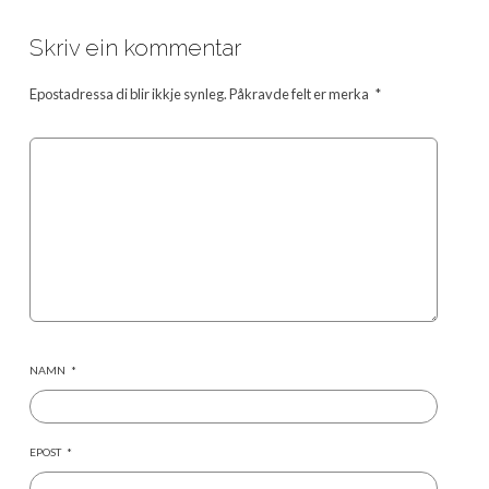
Skriv ein kommentar
Epostadressa di blir ikkje synleg.
Påkravde felt er merka
*
NAMN
*
EPOST
*