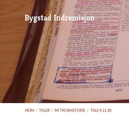
Bygstad Indremisjon
HEIM
/
TALER
/
MI TRUSHISTORIE
/
TALE 4.11.18