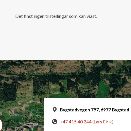
Det finst ingen tilstellingar som kan viast.
Bygstadvegen 797, 6977 Bygstad
+47 415 40 244 (Lars Eirik)