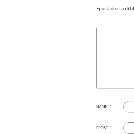
Epostadressa di bli
NAMN
*
EPOST
*