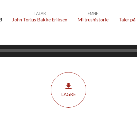
TALAR
EMNE
8
John Torjus Bakke Eriksen
Mi trushistorie
Taler på
LAGRE