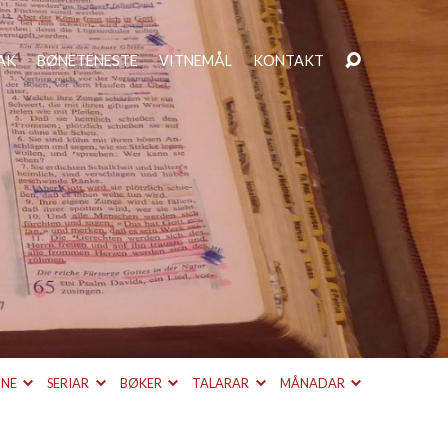
AK
BØNETENESTE
VITNEMÅL
KONTAKT
MNE
SERIAR
BØKER
TALARAR
MÅNADAR