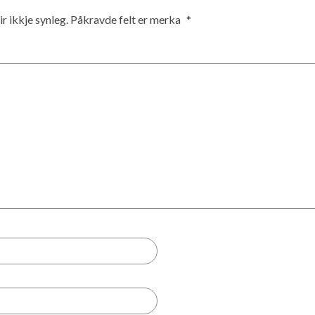
r ikkje synleg.
Påkravde felt er merka
*