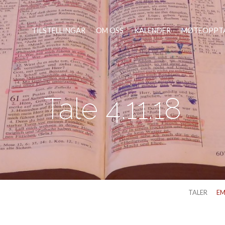
TILSTELLINGAR
OM OSS
KALENDER
MØTEOPPT
Tale 4.11.18
TALER
E