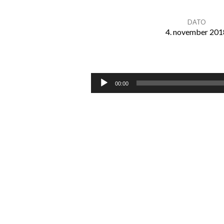
DATO
4. november 201
Tale
4.11.18
Lydavspelar
00:00