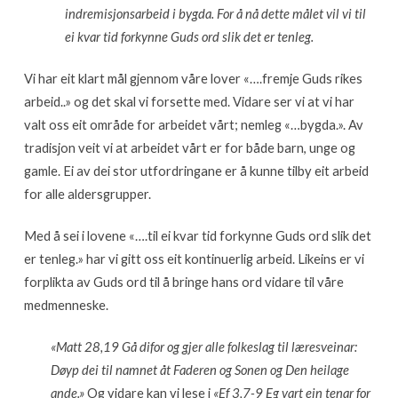
fellesskap!
indremisjonsarbeid i bygda. For å nå dette målet vil vi til
ei kvar tid forkynne Guds ord
slik det er tenleg.
Vi har eit klart mål gjennom våre lover «….fremje Guds rikes
arbeid..» og det skal vi forsette med. Vidare ser vi at vi har
valt oss eit område for arbeidet vårt; nemleg «…bygda.». Av
tradisjon veit vi at arbeidet vårt er for både barn, unge og
gamle. Ei av dei stor utfordringane er å kunne tilby eit arbeid
for alle aldersgrupper.
Med å sei i lovene «….til ei kvar tid forkynne Guds ord slik det
er tenleg.» har vi gitt oss eit kontinuerlig arbeid. Likeins er vi
forplikta av Guds ord til å bringe hans ord vidare til våre
medmenneske.
«Matt 28,19 Gå difor og gjer alle folkeslag til læresveinar:
Døyp dei til namnet åt Faderen og Sonen og Den heilage
ande.»
Og vidare kan vi lese i
«Ef 3,7-9 Eg vart ein tenar for