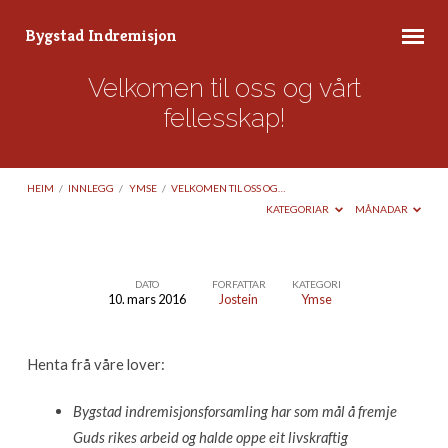
Bygstad Indremisjon
Velkomen til oss og vårt
fellesskap!
HEIM
/
INNLEGG
/
YMSE
/
VELKOMEN TIL OSS OG…
KATEGORIAR
MÅNADAR
DATO
FORFATTAR
KATEGORI
10. mars 2016
Jostein
Ymse
Velkomen
til
Henta frå våre lover:
oss
og
Bygstad indremisjonsforsamling har som mål å fremje
vårt
Guds rikes arbeid og halde oppe eit
livskraftig