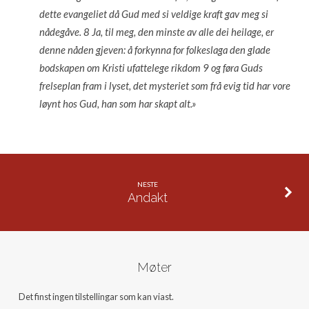
dette evangeliet då Gud med si veldige kraft gav meg si
nådegåve. 8 Ja, til meg, den minste av alle dei heilage, er
denne nåden gjeven: å forkynna for folkeslaga den glade
bodskapen om Kristi ufattelege rikdom 9 og føra Guds
frelseplan fram i lyset, det mysteriet som frå evig tid har vore
løynt hos Gud, han som har skapt alt.»
NESTE
Andakt
Møter
Det finst ingen tilstellingar som kan viast.