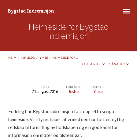
Bygstad Indremisjon
Heimeside for Bygstad
Indremisjon
HEIM
/
INNLEGG
/
YMSE
/
HEIMESIDE FOR…
KATEGORIAR
MÅNADAR
DATO
FORFATTAR
KATEGORI
24. august 2016
Jostein
Ymse
Heimeside
for
Endeleg har Bygstad indremisjon fått oppretta si eiga
Bygstad
heimeside. Vi i styret håper at vi med den har fått eit nyttig
Indremisjon
redskap til formidling av bodskapen og ein god kanal for
informasjon om møter og tilstellingar.