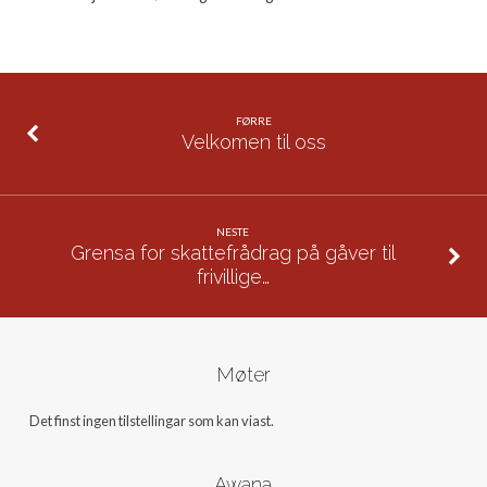
FØRRE
Velkomen til oss
NESTE
Grensa for skattefrådrag på gåver til
frivillige…
Møter
Det finst ingen tilstellingar som kan viast.
Awana